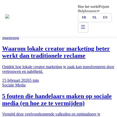
BLOG
Hoe het werkt
Prijzen
Hulpbronnen
Tips om je zaak
te laten groeien.
FR
NL
EN
Advies en trends om zichtbaarheid te boosten met lokale creators
Marketing
Waarom lokale creator marketing beter
werkt dan traditionele reclame
Ontdek hoe lokale creator marketing je zaak kan transformeren door
vertrouwen en nabijheid.
15 februari 2026
5 min
Sociale Media
5 fouten die handelaars maken op sociale
media (en hoe ze te vermijden)
Vermijd deze veelvoorkomende valkuilen en optimaliseer je